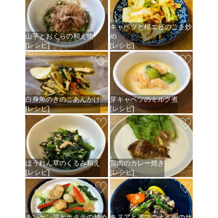
キャベツと桜エビのごま炒
山芋とおくらの和え物
め
[レシピ]
[レシピ]
♡
♡
白身魚のきのこあんかけ
芽キャベツのミルク煮
[レシピ]
[レシピ]
♡
♡
ほうれん草のくるみ和え
鶏肉のカレー焼き
[レシピ]
[レシピ]
♡
♡
チンゲン菜とホタテの炒め
キヌアとアマニオイルのサ