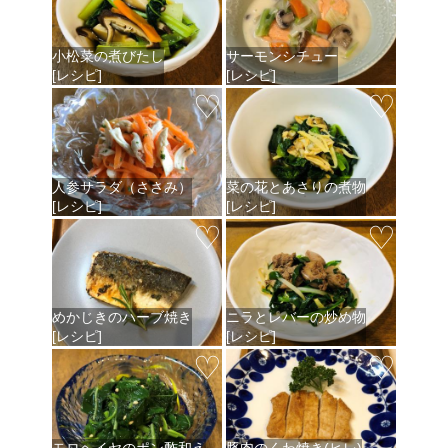
小松菜の煮びたし
サーモンシチュー
[レシピ]
[レシピ]
♡
♡
人参サラダ（ささみ）
菜の花とあさりの煮物
[レシピ]
[レシピ]
♡
♡
めかじきのハーブ焼き
ニラとレバーの炒め物
[レシピ]
[レシピ]
♡
♡
モロヘイヤのポン酢和え
豚肉のくわ焼き(ヒレ)