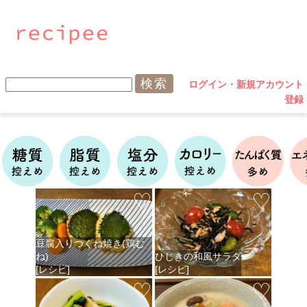
ログイン・新規アカウント
登録
♡
♡
豆腐入りつくね焼き(鶏む
ね)
ひじきの和風サラダ
[レシピ]
[レシピ]
♡
♡