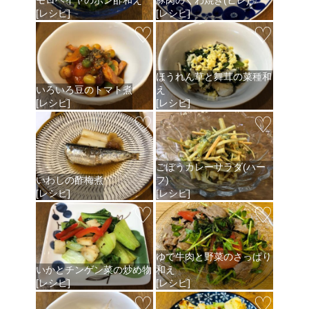
[レシピ]
[レシピ]
♡
♡
ほうれん草と舞茸の菜種和
いろいろ豆のトマト煮
え
[レシピ]
[レシピ]
♡
♡
ごぼうカレーサラダ(ハー
いわしの酢梅煮
フ)
[レシピ]
[レシピ]
♡
♡
ゆで牛肉と野菜のさっぱり
いかとチンゲン菜の炒め物
和え
[レシピ]
[レシピ]
♡
♡