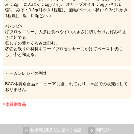
み：2g、 にんにく：1g(少々)、 オリーブオイル：5g(小さじ1
強)、 みそ：0.3g(耳かき1程度)、 酒粕(ペースト状)：0.3g(耳かき
1程度)、 塩：0.3g(少々)
<レシピ>
①ブロッコリー、人参は食べやすい大きさに切り分けお好みの固
さに茹でる。
②しその葉とくるみは刻む。
③②と残りの材料をフードプロセッサーにかけてペースト状に
し、①と和える。
ビーガンレシピの副菜
BCG体質別食品メニュー09に含まれており、単品での販売はして
おりません。
#体質別食品
特定商法取引法に基づく表記
利用規約