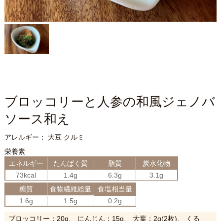
ブロッコリーと人参の和風ジェノバ
ソース和え
アレルギー： 大豆 クルミ
栄養素
エネルギー
たんぱく質
脂質
炭水化物
73kcal
1.4g
6.3g
3.1g
糖質
食物繊維総量
食塩相当量
1.6g
1.5g
0.2g
ブロッコリー：20g、 にんじん：15g、 大葉：2g(2枚)、 くる