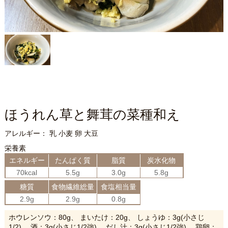
ほうれん草と舞茸の菜種和え
アレルギー： 乳 小麦 卵 大豆
栄養素
エネルギー
たんぱく質
脂質
炭水化物
70kcal
5.5g
3.0g
5.8g
糖質
食物繊維総量
食塩相当量
2.9g
2.9g
0.8g
ホウレンソウ：80g、 まいたけ：20g、 しょうゆ：3g(小さじ
1/2)、 酒：3g(小さじ1/2強)、 だし汁：3g(小さじ1/2強)、 鶏卵：