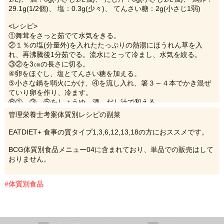
29.1g(1/2個)、 塩：0.3g(少々)、 てんさい糖：2g(小さじ1弱)
<レシピ>
①舞茸をさっと茹でて水気をきる。
②１％の塩(分量外)を入れたたっぷりの熱湯にほうれん草を入
れ、再沸騰後1分茹でる。流水にとって冷まし、水気を絞る。
③②を3㎝の長さに切る。
④卵をほぐし、塩とてんさい糖を加える。
⑤小さな鍋を弱火にかけ、④を流し入れ、箸３～４本でかき混ぜ
ていり卵を作り、冷ます。
⑥①、③、⑤をしょうゆ、酒、だし汁で和える。
管理栄養士考案体質別レシピの副菜
EATDIET+ 食事の質タイプ1,3,6,12,13,18の方におススメです。
BCG体質別食品メニュー04に含まれており、単品での販売はして
おりません。
#体質別食品