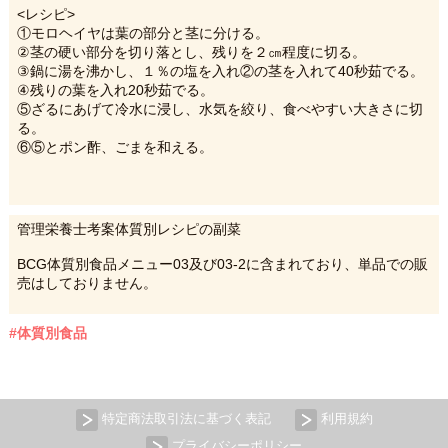
<レシピ>
①モロヘイヤは葉の部分と茎に分ける。
②茎の硬い部分を切り落とし、残りを２㎝程度に切る。
③鍋に湯を沸かし、１％の塩を入れ②の茎を入れて40秒茹でる。
④残りの葉を入れ20秒茹でる。
⑤ざるにあげて冷水に浸し、水気を絞り、食べやすい大きさに切
る。
⑥⑤とポン酢、ごまを和える。
管理栄養士考案体質別レシピの副菜
BCG体質別食品メニュー03及び03-2に含まれており、単品での販
売はしておりません。
#体質別食品
特定商法取引法に基づく表記
利用規約
プライバシーポリシー