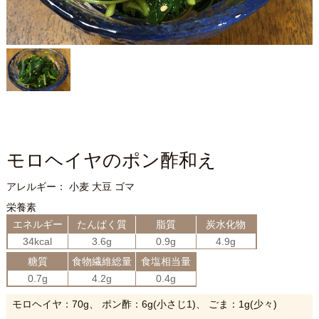
モロヘイヤのポン酢和え
アレルギー： 小麦 大豆 ゴマ
栄養素
エネルギー
たんぱく質
脂質
炭水化物
34kcal
3.6g
0.9g
4.9g
糖質
食物繊維総量
食塩相当量
0.7g
4.2g
0.4g
モロヘイヤ：70g、 ポン酢：6g(小さじ1)、 ごま：1g(少々)